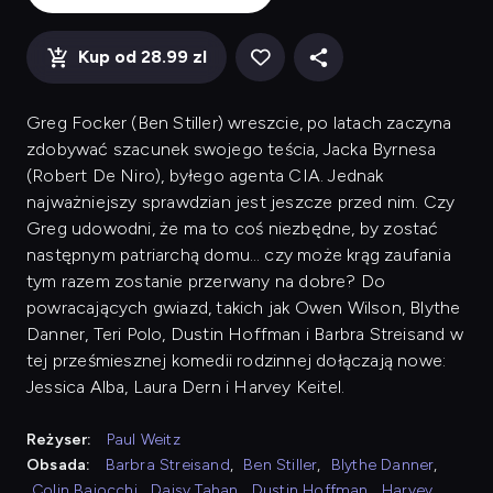
Kup od 28.99 zl
Greg Focker (Ben Stiller) wreszcie, po latach zaczyna
zdobywać szacunek swojego teścia, Jacka Byrnesa
(Robert De Niro), byłego agenta CIA. Jednak
najważniejszy sprawdzian jest jeszcze przed nim. Czy
Greg udowodni, że ma to coś niezbędne, by zostać
następnym patriarchą domu… czy może krąg zaufania
tym razem zostanie przerwany na dobre? Do
powracających gwiazd, takich jak Owen Wilson, Blythe
Danner, Teri Polo, Dustin Hoffman i Barbra Streisand w
tej prześmiesznej komedii rodzinnej dołączają nowe:
Jessica Alba, Laura Dern i Harvey Keitel.
Reżyser:
Paul Weitz
Obsada:
Barbra Streisand
,
Ben Stiller
,
Blythe Danner
,
Colin Baiocchi
,
Daisy Tahan
,
Dustin Hoffman
,
Harvey