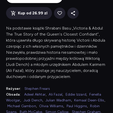
Kup od 26.99 zl
Na podstawie książki Shrabani Basu „Victoria & Abdul:
The True Story of the Queen's Closest Confidant”,
która ujawniła długo skrywaną historię Victorii i Abdula
czerpiąc z ich własnych pamiętników i dzienników.
Niezwykła, prawdziwa historia niesamowitej i mało
prawdopodobnej przyjaźni między królową Wiktorią
(Judi Dench) a młodym urzędnikiem Abdulem Karimem
(Ali Fazal), który zostaje jej nauczycielem, doradcą
duchowym i oddanym przyjacielem.
Reżyser:
Stephen Frears
Obsada:
Adeel Akhtar
,
Ali Fazal
,
Eddie Izzard
,
Fenella
Woolgar
,
Judi Dench
,
Julian Wadham
,
Kemaal Deen-Ellis
,
Michael Gambon
,
Olivia Williams
,
Paul Higgins
,
Robin
Soans
,
Ruth McCabe
,
Simon Callow
,
Stephen Graham
,