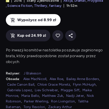
2016
Stany Zjednoczone
Akcja
Dramat
Przygoda
Science Fiction
Thrillery
fantasy
1h 52m
Wypożycz od 8.99 zł
Kup od 24.99 zl
Po inwazji kosmitów nastolatka poszukuje zaginionego
brata, który prawdopodobnie został porwany przez
obcych.
Reżyser:
J Blakeson
Obsada:
Alex MacNicoll
,
Alex Roe
,
Bailey Anne Borders
,
Cade Canon Ball
,
Chloë Grace Moretz
,
Flynn McHugh
,
Gabriela Lopez
,
Liev Schreiber
,
Maggie Siff
,
Maika
Monroe
,
Maria Bello
,
Matthew Zuk
,
Nadji Jeter
,
Nick
Robinson
,
Parker Wierling
,
Ron Livingston
,
Talitha
Bateman
,
Tony Revolori
,
Zackary Arthur