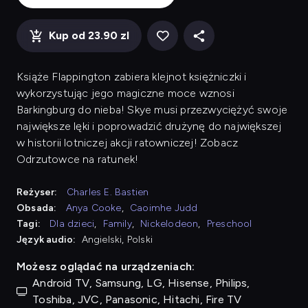
Kup od 23.90 zl
Książe Flappington zabiera klejnot księżniczki i
wykorzystując jego magiczne moce wznosi
Barkingburg do nieba! Skye musi przezwyciężyć swoje
największe lęki i poprowadzić drużynę do największej
w historii lotniczej akcji ratowniczej! Zobacz
Odrzutowce na ratunek!
Reżyser:
Charles E. Bastien
Obsada:
Anya Cooke
,
Caoimhe Judd
Tagi:
Dla dzieci
,
Family
,
Nickelodeon
,
Preschool
Język audio:
Angielski, Polski
Możesz oglądać na urządzeniach:
Android TV, Samsung, LG, Hisense, Philips,
Toshiba, JVC, Panasonic, Hitachi, Fire TV