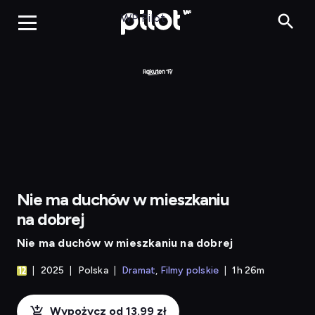
Nie ma 
WP Pilot
Nie ma duchów w mieszkaniu
na dobrej
Nie ma duchów w mieszkaniu na dobrej
2025
Polska
Dramat
Filmy polskie
1h 26m
Wypożycz od 13.99 zł