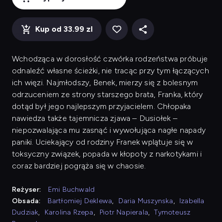
Kup od 33.99 zl
Wchodząca w dorosłość czwórka rodzeństwa próbuje
odnaleźć własne ścieżki, nie tracąc przy tym łączących
ich więzi. Najmłodszy, Benek, mierzy się z bolesnym
odrzuceniem ze strony starszego brata, Franka, który
dotąd był jego najlepszym przyjacielem. Chłopaka
nawiedza także tajemnicza zjawa – Dusiołek –
niepozwalająca mu zasnąć i wywołująca nagłe napady
paniki. Uciekający od rodziny Franek wplątuje się w
toksyczny związek, popada w kłopoty z narkotykami i
coraz bardziej pogrąża się w chaosie.
Reżyser:
Emi Buchwald
Obsada:
Bartłomiej Deklewa
,
Daria Muszynska
,
Izabella
Dudziak
,
Karolina Rzepa
,
Piotr Napierala
,
Tymoteusz