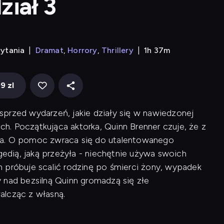
iał 3
rytania
Dramat
Horrory
Thrillery
1h 37m
9 zl
ę sprzed wydarzeń, jakie działy się w nawiedzonej
. Początkująca aktorka, Quinn Brenner czuje, że z
ka. O pomoc zwraca się do utalentowanego
agedią, jaką przeżyła - niechętnie używa swoich
 próbuje scalić rodzinę po śmierci żony, wypadek
 nad bezsilną Quinn gromadzą się złe
alcząc z własną.