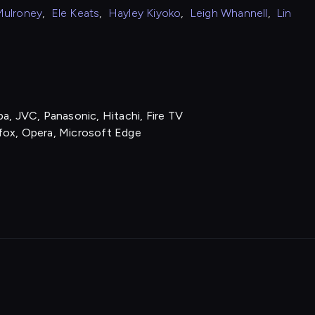
Mulroney
,
Ele Keats
,
Hayley Kiyoko
,
Leigh Whannell
,
Lin
a, JVC, Panasonic, Hitachi, Fire TV
fox, Opera, Microsoft Edge