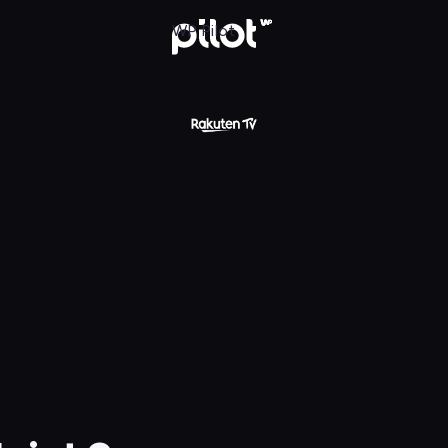
3
WP Pilot