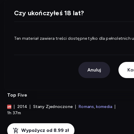
Najlepsza Piątka
WP Pilot
Czy ukończyłeś 18 lat?
Ten materiał zawiera treści dostępne tylko dla pełnoletnich
Anuluj
Ko
Najlepsza Piątka
Top Five
2014
Stany Zjednoczone
Romans
komedia
1h 37m
Wypożycz od 8.99 zł