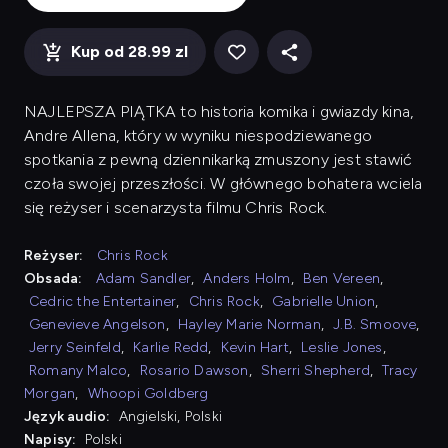
Kup od 28.99 zl
NAJLEPSZA PIĄTKA to historia komika i gwiazdy kina,
Andre Allena, który w wyniku niespodziewanego
spotkania z pewną dziennikarką zmuszony jest stawić
czoła swojej przeszłości. W głównego bohatera wciela
się reżyser i scenarzysta filmu Chris Rock.
Reżyser:
Chris Rock
Obsada:
Adam Sandler
,
Anders Holm
,
Ben Vereen
,
Cedric the Entertainer
,
Chris Rock
,
Gabrielle Union
,
Genevieve Angelson
,
Hayley Marie Norman
,
J.B. Smoove
,
Jerry Seinfeld
,
Karlie Redd
,
Kevin Hart
,
Leslie Jones
,
Romany Malco
,
Rosario Dawson
,
Sherri Shepherd
,
Tracy
Morgan
,
Whoopi Goldberg
Język audio:
Angielski, Polski
Napisy:
Polski