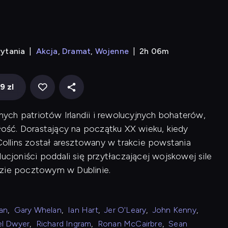
rytania
Akcja
Dramat
Wojenne
2h 06m
9 zl
jnych patriotów Irlandii i rewolucyjnych bohaterów,
ść. Dorastający na początku XX wieku, kiedy
d, Collins został aresztowany w trakcie powstania
ucjoniści poddali się przytłaczającej wojskowej sile
dzie pocztowym w Dublinie.
van
,
Gary Whelan
,
Ian Hart
,
Jer O'Leary
,
John Kenny
,
el Dwyer
,
Richard Ingram
,
Ronan McCairbre
,
Sean