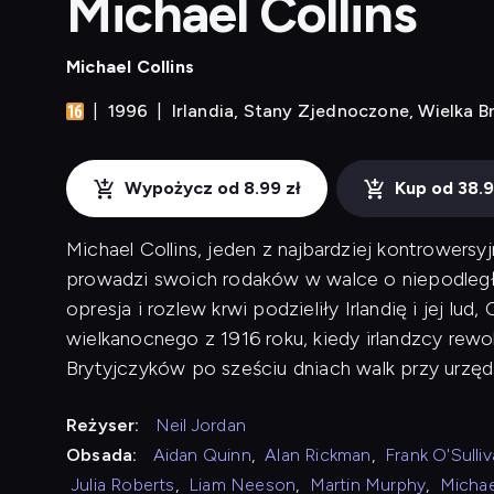
Michael Collins
Michael Collins
1996
Irlandia, Stany Zjednoczone, Wielka B
Wypożycz od 8.99 zł
Kup od 38.9
Michael Collins, jeden z najbardziej kontrowersy
prowadzi swoich rodaków w walce o niepodległo
opresja i rozlew krwi podzieliły Irlandię i jej lu
wielkanocnego z 1916 roku, kiedy irlandzcy rewol
Brytyjczyków po sześciu dniach walk przy urzę
Reżyser:
Neil Jordan
Obsada:
Aidan Quinn
,
Alan Rickman
,
Frank O'Sulli
Julia Roberts
,
Liam Neeson
,
Martin Murphy
,
Micha