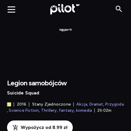
Legion samobójców
WP Pilot
Legion samobójców
Suicide Squad
2016
Stany Zjednoczone
Akcja
Dramat
Przygoda
Science Fiction
Thrillery
fantasy
komedia
2h 02m
Wypożycz od 8.99 zł