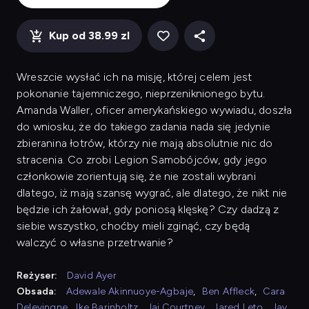
Kup od 38.99 zl
Wreszcie wysłać ich na misję, której celem jest
pokonanie tajemniczego, nieprzeniknionego bytu.
Amanda Waller, oficer amerykańskiego wywiadu, doszła
do wniosku, że do takiego zadania nada się jedynie
zbieranina łotrów, którzy nie mają absolutnie nic do
stracenia. Co zrobi Legion Samobójców, gdy jego
członkowie zorientują się, że nie zostali wybrani
dlatego, iż mają szansę wygrać, ale dlatego, że nikt nie
będzie ich żałował, gdy poniosą klęskę? Czy dadzą z
siebie wszystko, choćby mieli zginąć, czy będą
walczyć o własne przetrwanie?
Reżyser:
David Ayer
Obsada:
Adewale Akinnuoye-Agbaje
,
Ben Affleck
,
Cara
Delevingne
,
Ike Barinholtz
,
Jai Courtney
,
Jared Leto
,
Jay