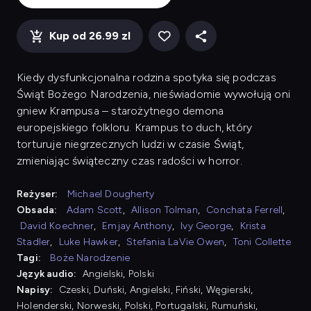
Kup od 26.99 zl
Kiedy dysfunkcjonalna rodzina spotyka się podczas
Świąt Bożego Narodzenia, nieświadomie wywołują oni
gniew Krampusa – starożytnego demona
europejskiego folkloru. Krampus to duch, który
torturuje niegrzecznych ludzi w czasie Świąt,
zmieniając świąteczny czas radości w horror.
Reżyser:
Michael Dougherty
Obsada:
Adam Scott
,
Allison Tolman
,
Conchata Ferrell
,
David Koechner
,
Emjay Anthony
,
Ivy George
,
Krista
Stadler
,
Luke Hawker
,
Stefania LaVie Owen
,
Toni Collette
Tagi:
Boże Narodzenie
Język audio:
Angielski, Polski
Napisy:
Czeski, Duński, Angielski, Fiński, Węgierski,
Holenderski, Norweski, Polski, Portugalski, Rumuński,