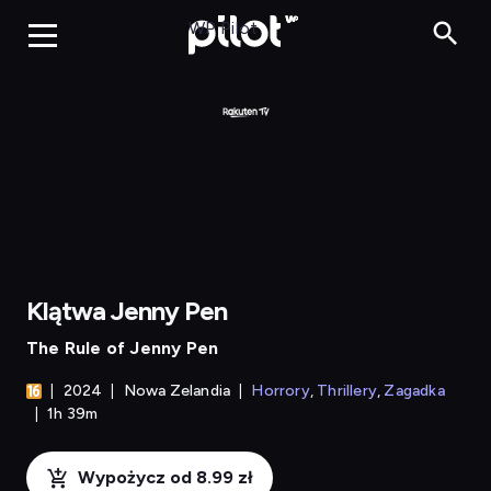
Klątwa Jenny Pen
WP Pilot
Klątwa Jenny Pen
The Rule of Jenny Pen
2024
Nowa Zelandia
Horrory
Thrillery
Zagadka
1h 39m
Wypożycz od 8.99 zł