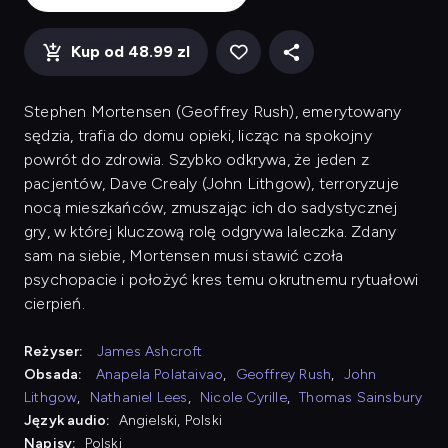
Kup od 48.99 zl
Stephen Mortensen (Geoffrey Rush), emerytowany
sędzia, trafia do domu opieki, licząc na spokojny
powrót do zdrowia. Szybko odkrywa, że jeden z
pacjentów, Dave Crealy (John Lithgow), terroryzuje
nocą mieszkańców, zmuszając ich do sadystycznej
gry, w której kluczową rolę odgrywa laleczka. Zdany
sam na siebie, Mortensen musi stawić czoła
psychopacie i położyć kres temu okrutnemu rytuałowi
cierpień.
Reżyser:
James Ashcroft
Obsada:
Anapela Polataivao
,
Geoffrey Rush
,
John
Lithgow
,
Nathaniel Lees
,
Nicole Cyrille
,
Thomas Sainsbury
Język audio:
Angielski, Polski
Napisy:
Polski