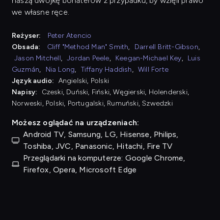
naszą dwójkę bohaterów z przypadku, by wzięli prawo
we własne ręce.
Reżyser:
Peter Atencio
Obsada:
Cliff "Method Man" Smith
,
Darrell Britt-Gibson
,
Jason Mitchell
,
Jordan Peele
,
Keegan-Michael Key
,
Luis
Guzmán
,
Nia Long
,
Tiffany Haddish
,
Will Forte
Język audio:
Angielski, Polski
Napisy:
Czeski, Duński, Fiński, Węgierski, Holenderski,
Norweski, Polski, Portugalski, Rumuński, Szwedzki
Możesz oglądać na urządzeniach:
Android TV, Samsung, LG, Hisense, Philips,
Toshiba, JVC, Panasonic, Hitachi, Fire TV
Przeglądarki na komputerze: Google Chrome,
Firefox, Opera, Microsoft Edge