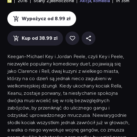
2016
Stany Zjednoczone
Akcja
komedia
1h 35m
Wypożycz od 8.99 zł
Kup od 38.99 zl
Keegan-Michael Key i Jordan Peele, czyli Key i Peele,
niezwykle popularny komediowy duet, pojawiają się
jako Clarence i Rell, dwaj kuzyni z wielkiego miasta,
którzy na co dzień są jednak nieco zagubieni w
wielkomiejskiej dżungli. Kiedy ukochany kociak Rella,
Keanu, zostaje porwany, ta niesłychanie spokojna
dwójka musi wcielić się w rolę bezwzględnych
zabójców, by przeniknąć do ulicznego gangu i
odzyskać uprowadzonego mruczusia. Niewiarygodnie
słodki kociak wszystkim jednak zawrócił już w głowach,
a walka o niego wywołuje wojnę gangów, co zmusza