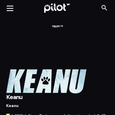
Keanu
WP Pilot
Keanu
Keanu