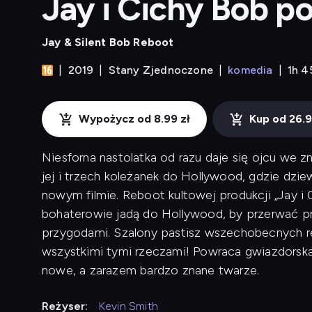
Jay i Cichy Bob p
Jay & Silent Bob Reboot
2019
Stany Zjednoczone
komedia
1h 
Wypożycz od 8.99 zł
Kup od 26.9
Niesforna nastolatka od razu daje się ojcu we z
jej i trzech koleżanek do Hollywood, gdzie dzie
nowym filmie. Reboot kultowej produkcji „Jay i 
bohaterowie jadą do Hollywood, by przerwać pr
przygodami. Szalony pastisz wszechobecnych re
wszystkimi tymi rzeczami! Powraca gwiazdorsk
nowe, a zarazem bardzo znane twarze.
Reżyser:
Kevin Smith