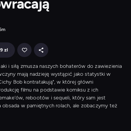
owracają
45m
9 zl
naki i siłą zmusza naszych bohaterów do zawiezienia
wczyny mają nadzieję wystąpić jako statystki w
Cichy Bob kontratakują", w której główni
odukcję filmu na podstawie komiksu z ich
make’ów, rebootów i sequeli, który sam jest
a obsada w pamiętnych rolach, ale zobaczymy też