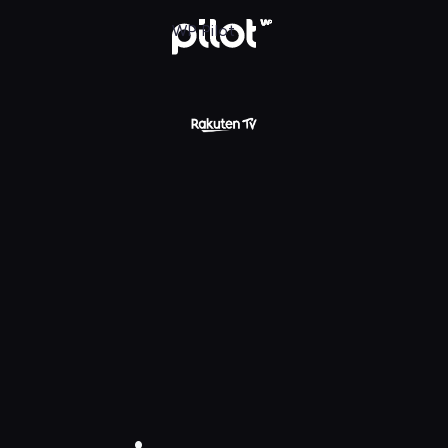
acają
WP Pilot