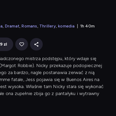
ja
Dramat
Romans
Thrillery
komedia
1h 40m
9 zl
iadczonego mistrza podstępu, który wdaje się
ss (Margot Robbie). Nicky przekazuje podopiecznej
niego za bardzo, nagle postanawia zerwać z nią
femme fatale, Jess pojawia się w Buenos Aires na
st wysoka. Właśnie tam Nicky stara się wykonać
le ona zupełnie zbija go z pantałyku i wytrawny