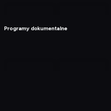
Programy dokumentalne
Adam szuka Ewy.
Przebojowe kabarety
Niemcy
Za kratami: najcięższe
Starożytne imperia
więzienia na świecie 2