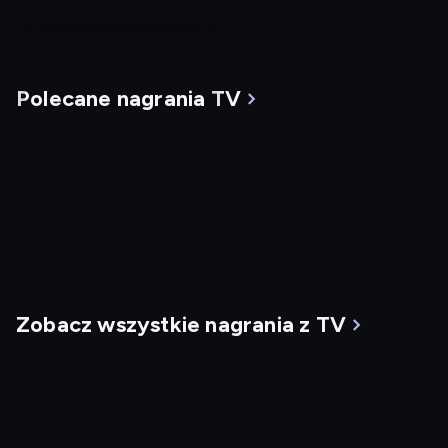
Polecane nagrania TV
nagranie
nagranie
z
z
Zobacz wszystkie nagrania z TV
tv
tv
Mgła
G.I. Jane