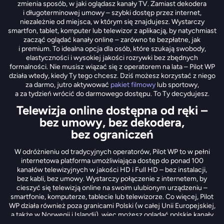
zmienia sposób, w jaki oglądasz kanały TV. Zamiast dekodera
i długoterminowej umowy – szybki dostęp przez internet,
niezależnie od miejsca, w którym się znajdujesz. Wystarczy
smartfon, tablet, komputer lub telewizor z aplikacją, by natychmiast
zacząć oglądać kanały online – zarówno te bezpłatne, jak
i premium. To idealna opcja dla osób, które szukają swobody,
elastyczności i wysokiej jakości rozrywki bez zbędnych
formalności. Nie musisz wiązać się z operatorem na lata – Pilot WP
działa wtedy, kiedy Ty tego chcesz. Dziś możesz korzystać z niego
za darmo, jutro aktywować
pakiet filmowy
lub sportowy,
a za tydzień wrócić do darmowego dostępu. To Ty decydujesz.
Telewizja online dostępna od ręki –
bez umowy, bez dekodera,
bez ograniczeń
W odróżnieniu od tradycyjnych operatorów, Pilot WP to w pełni
internetowa platforma umożliwiająca dostęp do ponad 100
kanałów telewizyjnych w jakości HD i Full HD – bez instalacji,
bez kabli, bez umowy. Wystarczy połączenie z internetem, by
cieszyć się telewizją online na swoim ulubionym urządzeniu –
smartfonie, komputerze, tablecie lub telewizorze. Co więcej, Pilot
WP działa również poza granicami Polski (w całej Unii Europejskiej,
a także w Norwegii i Islandii), więc możesz oglądać polskie kanały
tv online także podczas wyjazdów zagranicznych. Dzięki