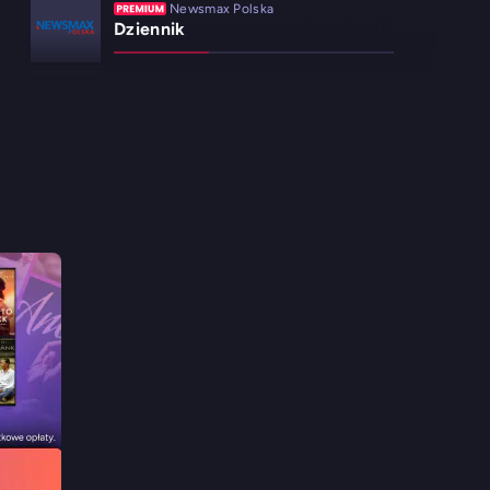
Newsmax Polska
Dziennik
wPolsce24
Raport "Wiadomości"