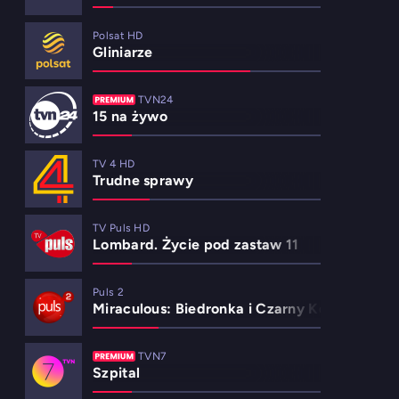
Polsat HD
Gliniarze
TVN24
15 na żywo
TV 4 HD
Trudne sprawy
TV Puls HD
Lombard. Życie pod zastaw 11
Puls 2
Miraculous: Biedronka i Czarny Kot 2
TVN7
Szpital