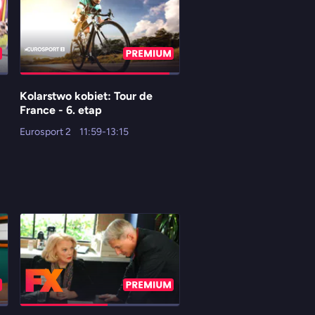
Kolarstwo kobiet: Tour de
Formuła 1: Grand Prix
France - 6. etap
Węgier
Eurosport 2
11:59-13:15
Eleven Sports 1 HD
12:00-14:00