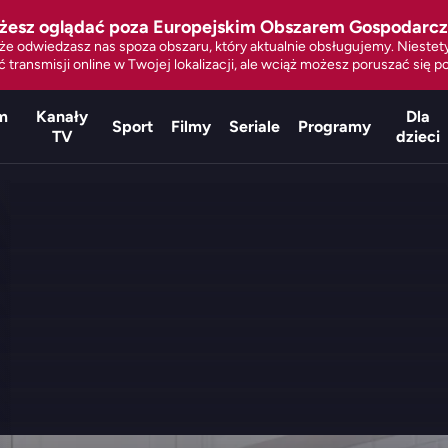
żesz oglądać poza Europejskim Obszarem Gospodarc
że odwiedzasz nas spoza obszaru, który aktualnie obsługujemy. Nieste
 transmisji online w Twojej lokalizacji, ale wciąż możesz poruszać się po
m
Kanały
Dla
Sport
Filmy
Seriale
Programy
TV
dzieci