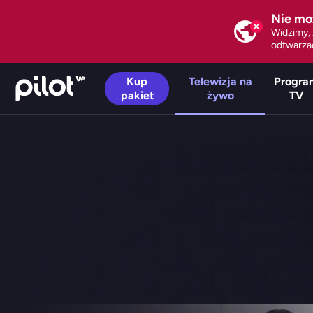
Nie mo
Widzimy, 
odtwarzać
Kup
Telewizja na
Progra
pakiet
żywo
TV