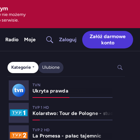
zym
ty nie możemy
 serwisie.
Załóż darmowe
Zaloguj
Radio
Moje
konto
Kategorie
Ulubione
TVN
Ukryta prawda
TVP 1 HD
Kolarstwo: Tour de Pologne - studio
TVP 2 HD
La Promesa - pałac tajemnic