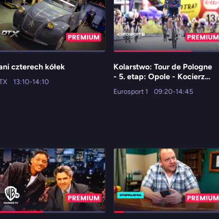
ani czterech kółek
Kolarstwo: Tour de Pologne
- 5. etap: Opole - Kocierz
TX
13:10-14:10
Resort
Eurosport 1
09:20-14:45