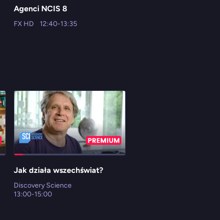
Agenci NCIS 8
Wszyscy kochają
Raymonda
FX HD
12:40-13:35
FX Comedy HD
13:00-13:
Jak działa wszechświat?
Celnicy na straży Europ
Discovery Science
ID (Investigation Discovery)
13:00-15:00
13:00-13:30