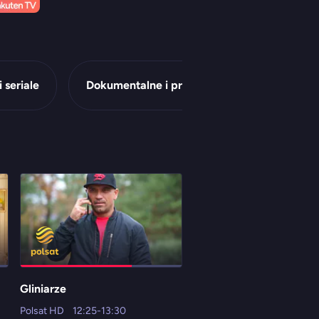
i seriale
Dokumentalne i przyrodnicze
Dziec
Gliniarze
Trudne sprawy
Polsat HD
12:25-13:30
TV 4 HD
12:55-13:55