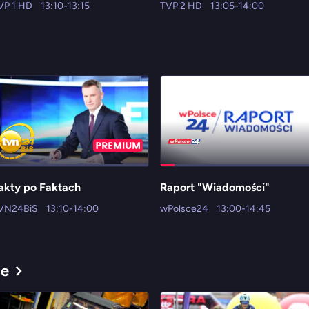
VP 1 HD
13:10-13:15
TVP 2 HD
13:05-14:00
akty po Faktach
Raport "Wiadomości"
VN24BiS
13:10-14:00
wPolsce24
13:00-14:45
ne