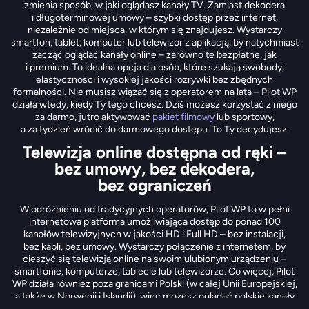
zmienia sposób, w jaki oglądasz kanały TV. Zamiast dekodera
i długoterminowej umowy – szybki dostęp przez internet,
niezależnie od miejsca, w którym się znajdujesz. Wystarczy
smartfon, tablet, komputer lub telewizor z aplikacją, by natychmiast
zacząć oglądać kanały online – zarówno te bezpłatne, jak
i premium. To idealna opcja dla osób, które szukają swobody,
elastyczności i wysokiej jakości rozrywki bez zbędnych
formalności. Nie musisz wiązać się z operatorem na lata – Pilot WP
działa wtedy, kiedy Ty tego chcesz. Dziś możesz korzystać z niego
za darmo, jutro aktywować
pakiet filmowy
lub sportowy,
a za tydzień wrócić do darmowego dostępu. To Ty decydujesz.
Telewizja online dostępna od ręki –
bez umowy, bez dekodera,
bez ograniczeń
W odróżnieniu od tradycyjnych operatorów, Pilot WP to w pełni
internetowa platforma umożliwiająca dostęp do ponad 100
kanałów telewizyjnych w jakości HD i Full HD – bez instalacji,
bez kabli, bez umowy. Wystarczy połączenie z internetem, by
cieszyć się telewizją online na swoim ulubionym urządzeniu –
smartfonie, komputerze, tablecie lub telewizorze. Co więcej, Pilot
WP działa również poza granicami Polski (w całej Unii Europejskiej,
a także w Norwegii i Islandii), więc możesz oglądać polskie kanały
tv online także podczas wyjazdów zagranicznych. Dzięki