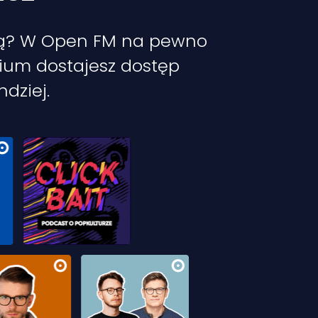
yką? W Open FM na pewno
mium dostajesz dostęp
ndziej.