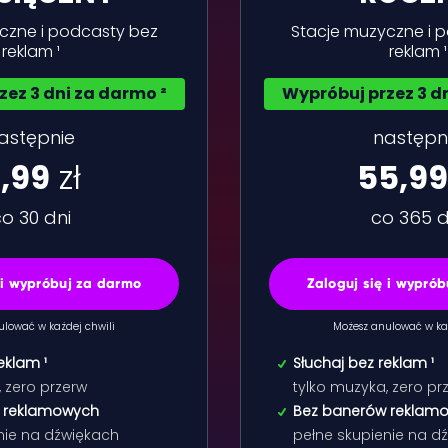
czne i podcasty bez
Stacje muzyczne i 
reklam ¹
reklam ¹
ez 3 dni za darmo ²
Wypróbuj przez 3 d
astępnie
następn
,99
zł
55,99
o 30 dni
co 365 d
 i wypróbuj za darmo
Zaloguj się i wypró
ulować w każdej chwili
Możesz anulować w każ
eklam ¹
Słuchaj bez reklam ¹
, zero przerw
tylko muzyka, zero pr
 reklamowych
Bez banerów reklam
nie na dźwiękach
pełne skupienie na d