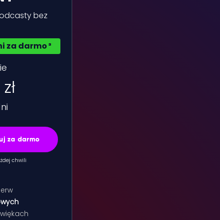
podcasty bez
ni za darmo ³
ie
zł
ni
buj za darmo
dej chwili
zerw
owych
źwiękach