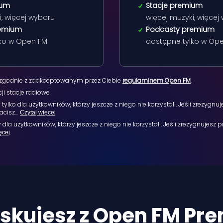
ium
Stacje premium
i, więcej wyboru
więcej muzyki, więcej
remium
Podcasty premium
lko w Open FM
dostępne tylko w Op
 zgodnie z zaakceptowanym przez Ciebie
regulaminem Open FM
.
cji stacje radiowe
ylko dla użytkowników, którzy jeszcze z niego nie korzystali. Jeśli zrezygnu
acisz
...
Czytaj więcej
dla użytkowników, którzy jeszcze z niego nie korzystali. Jeśli zrezygnujesz
ęcej
yskujesz
z Open FM Pr