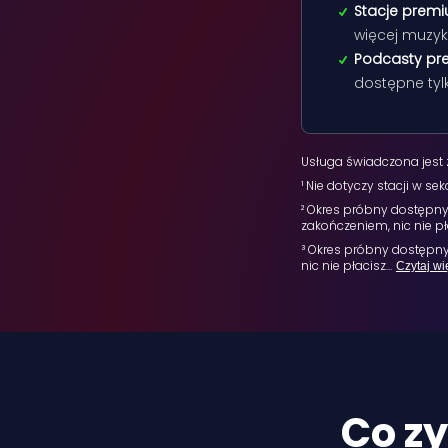
Stacje prem
więcej muzyk
Podcasty p
dostępne ty
Usługa świadczona jest
¹ Nie dotyczy stacji w sek
² Okres próbny dostępny t
zakończeniem, nic nie pł
³ Okres próbny dostępny 
nic nie płacisz
...
Czytaj wi
Co z