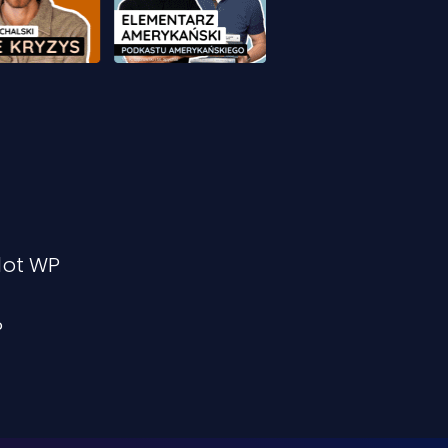
ilot WP
P