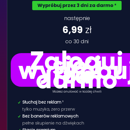
Wypróbuj przez 3 dni za darmo ²
następnie
6,99
zł
co 30 dni
Zaloguj
się i
wypróbu
za
darmo
Możesz anulować w każdej chwili
Słuchaj bez reklam ¹
tylko muzyka, zero przerw
Bez banerów reklamowych
pełne skupienie na dźwiękach