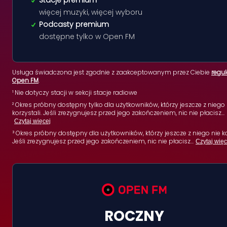
Stacje premium
więcej muzyki, więcej wyboru
Podcasty premium
dostępne tylko w Open FM
Usługa świadczona jest zgodnie z zaakceptowanym przez Ciebie
regu
Open FM
.
¹ Nie dotyczy stacji w sekcji stacje radiowe
² Okres próbny dostępny tylko dla użytkowników, którzy jeszcze z niego 
korzystali. Jeśli zrezygnujesz przed jego zakończeniem, nic nie płacisz
...
Czytaj więcej
³ Okres próbny dostępny dla użytkowników, którzy jeszcze z niego nie ko
Jeśli zrezygnujesz przed jego zakończeniem, nic nie płacisz
...
Czytaj więc
ROCZNY