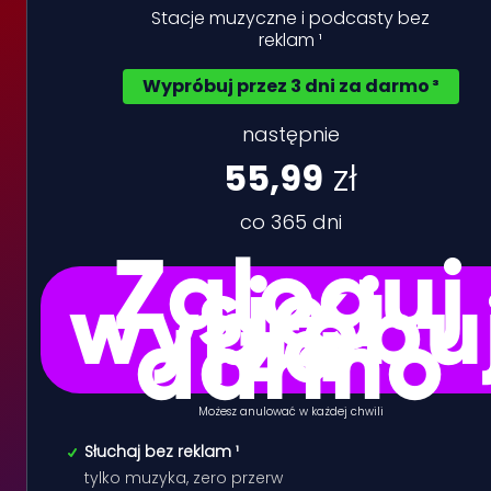
Stacje muzyczne i podcasty bez
reklam ¹
Wypróbuj przez 3 dni za darmo ³
następnie
55,99
zł
co 365 dni
Zaloguj
się i
wypróbu
za
darmo
Możesz anulować w każdej chwili
Słuchaj bez reklam ¹
tylko muzyka, zero przerw