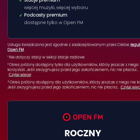
Stacje premium
więcej muzyki, więcej wyboru
Podcasty premium
dostępne tylko w Open FM
Usługa świadczona jest zgodnie z zaakceptowanym przez Ciebie
regu
Open FM
.
¹ Nie dotyczy stacji w sekcji stacje radiowe
² Okres próbny dostępny tylko dla użytkowników, którzy jeszcze z niego 
korzystali. Jeśli zrezygnujesz przed jego zakończeniem, nic nie płacisz
...
Czytaj więcej
³ Okres próbny dostępny dla użytkowników, którzy jeszcze z niego nie ko
Jeśli zrezygnujesz przed jego zakończeniem, nic nie płacisz
...
Czytaj więc
ROCZNY