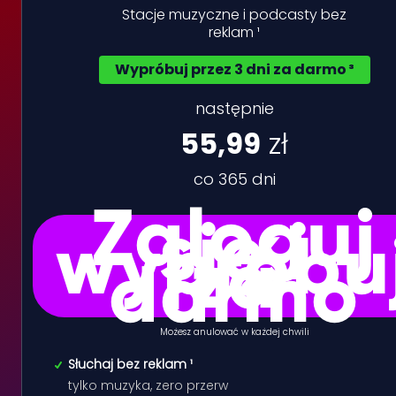
Stacje muzyczne i podcasty bez
reklam ¹
Wypróbuj przez 3 dni za darmo ³
następnie
55,99
zł
co 365 dni
Zaloguj
się i
wypróbu
za
darmo
Możesz anulować w każdej chwili
Słuchaj bez reklam ¹
tylko muzyka, zero przerw