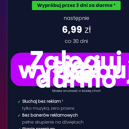
Wypróbuj przez 3 dni za darmo ²
następnie
6,99
zł
co 30 dni
Zaloguj
się i
wypróbu
za
darmo
Możesz anulować w każdej chwili
Słuchaj bez reklam ¹
tylko muzyka, zero przerw
Bez banerów reklamowych
pełne skupienie na dźwiękach