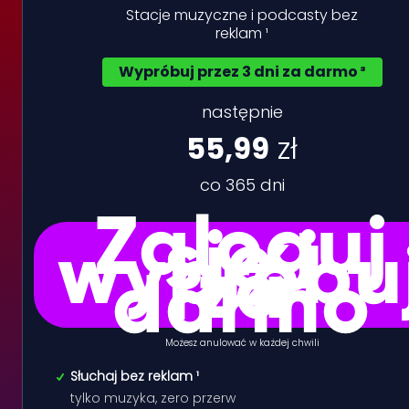
Stacje muzyczne i podcasty bez
reklam ¹
Wypróbuj przez 3 dni za darmo ³
następnie
55,99
zł
co 365 dni
Zaloguj
się i
wypróbu
za
darmo
Możesz anulować w każdej chwili
Słuchaj bez reklam ¹
tylko muzyka, zero przerw