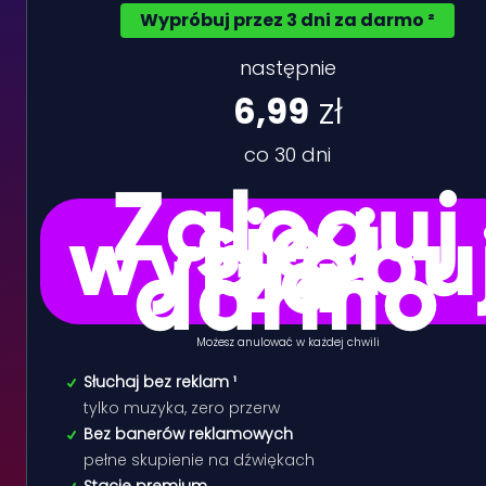
Wypróbuj przez 3 dni za darmo ²
następnie
6,99
zł
co 30 dni
Zaloguj
się i
wypróbu
za
darmo
Możesz anulować w każdej chwili
Słuchaj bez reklam ¹
tylko muzyka, zero przerw
Bez banerów reklamowych
pełne skupienie na dźwiękach