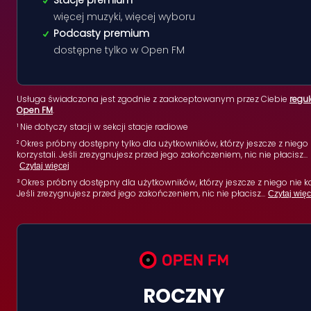
Stacje premium
więcej muzyki, więcej wyboru
Podcasty premium
dostępne tylko w Open FM
Usługa świadczona jest zgodnie z zaakceptowanym przez Ciebie
regu
Open FM
.
¹ Nie dotyczy stacji w sekcji stacje radiowe
² Okres próbny dostępny tylko dla użytkowników, którzy jeszcze z niego 
korzystali. Jeśli zrezygnujesz przed jego zakończeniem, nic nie płacisz
...
Czytaj więcej
³ Okres próbny dostępny dla użytkowników, którzy jeszcze z niego nie ko
Jeśli zrezygnujesz przed jego zakończeniem, nic nie płacisz
...
Czytaj więc
ROCZNY